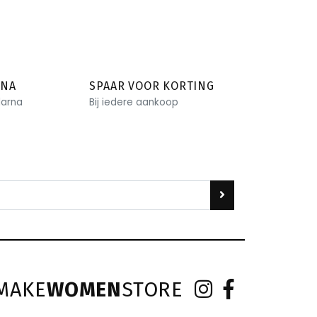
RNA
SPAAR VOOR KORTING
larna
Bij iedere aankoop
MAKE
WOMEN
STORE