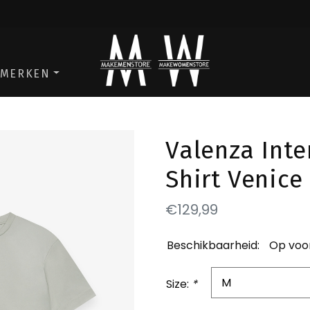
ga naar de men store
ga naar de w
MERKEN
Valenza Inte
Shirt Venice
€129,99
Beschikbaarheid:
Op voo
Size:
*