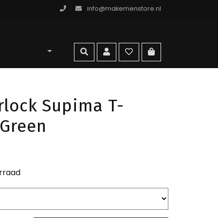
info@makemenstore.nl
omen store
zoeken
account
wishlist
ga naar winkelma
rlock Supima T-
 Green
rraad