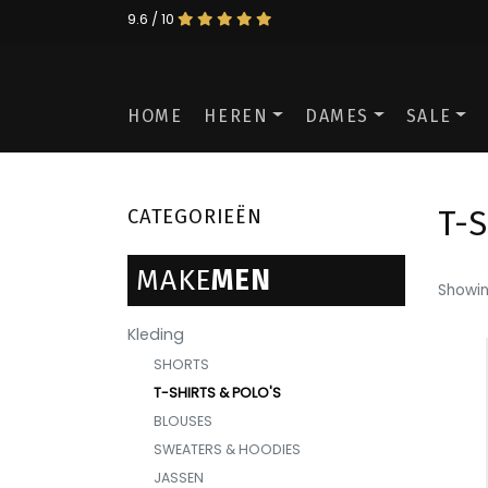
9.6 / 10
HOME
HEREN
DAMES
SALE
CATEGORIEËN
T-
MAKE
MEN
Showin
Kleding
SHORTS
T-SHIRTS & POLO'S
BLOUSES
SWEATERS & HOODIES
JASSEN