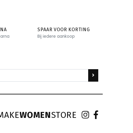
RNA
SPAAR VOOR KORTING
larna
Bij iedere aankoop
MAKE
WOMEN
STORE