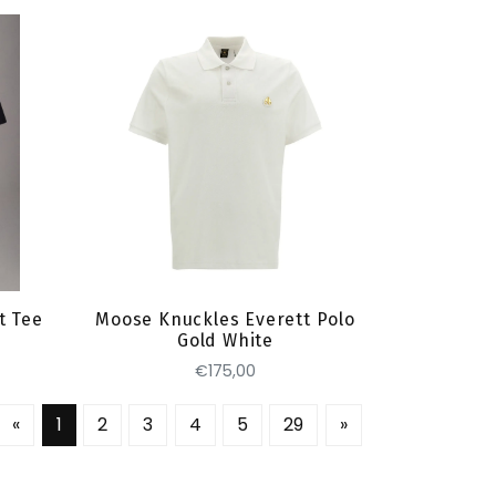
Toevoegen
t Tee
Moose Knuckles Everett Polo
Gold White
€175,00
«
1
2
3
4
5
29
»