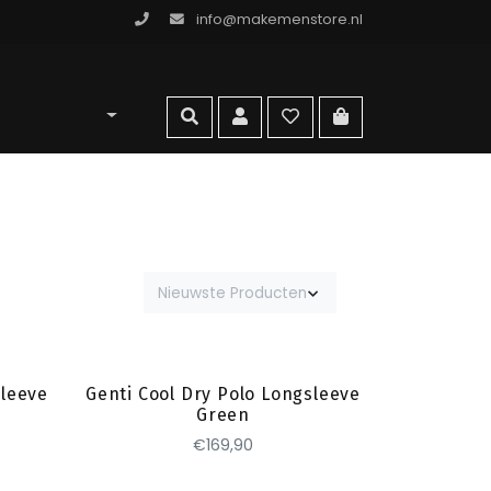
info@makemenstore.nl
omen store
zoeken
account
wishlist
ga naar winkelma
Nieuwste Producten
Toevoegen
sleeve
Genti Cool Dry Polo Longsleeve
Green
€169,90