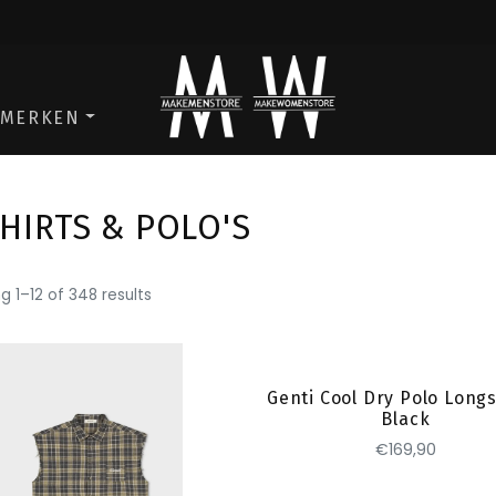
ga naar de men store
ga naar de w
MERKEN
SHIRTS & POLO'S
g 1–12 of 348 results
Toevoegen
Genti Cool Dry Polo Long
Black
€169,90