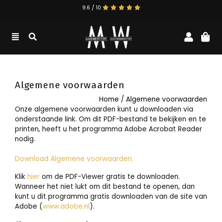
9.6 / 10
ga naar de men store
ga naar de wome
accoun
win
Toggle navigation
zoeken
Algemene voorwaarden
Home
/
Algemene voorwaarden
Onze algemene voorwaarden kunt u downloaden via
onderstaande link. Om dit PDF-bestand te bekijken en te
printen, heeft u het programma Adobe Acrobat Reader
nodig.
Download Algemene voorwaarden.
Klik
hier
om de PDF-Viewer gratis te downloaden.
Wanneer het niet lukt om dit bestand te openen, dan
kunt u dit programma gratis downloaden van de site van
Adobe (
www.adobe.nl
).