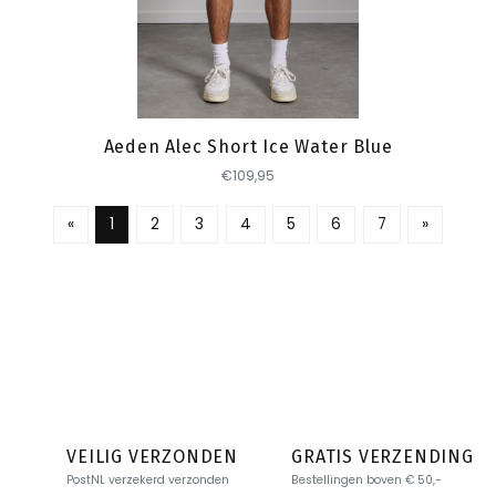
Toevoegen
Aeden Alec Short Ice Water Blue
€109,95
«
1
2
3
4
5
6
7
»
VEILIG VERZONDEN
GRATIS VERZENDING
PostNL verzekerd verzonden
Bestellingen boven € 50,-