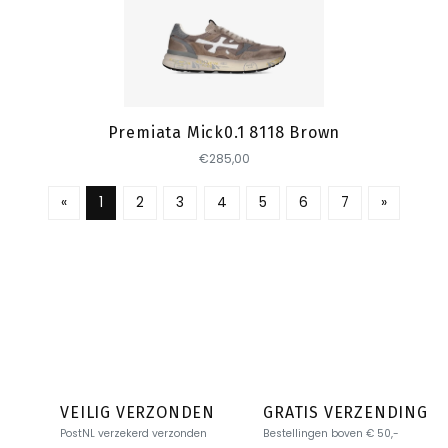
Toevoegen
Premiata Mick0.1 8118 Brown
€285,00
«
1
2
3
4
5
6
7
»
VEILIG VERZONDEN
GRATIS VERZENDING
PostNL verzekerd verzonden
Bestellingen boven € 50,-