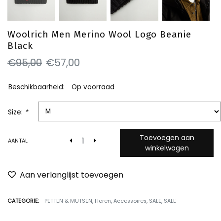
Woolrich Men Merino Wool Logo Beanie
Black
€95,00
€57,00
Beschikbaarheid:
Op voorraad
Size:
*
Toevoegen aan
AANTAL
winkelwagen
Aan verlanglijst toevoegen
CATEGORIE:
PETTEN & MUTSEN
,
Heren
,
Accessoires
,
SALE
,
SALE