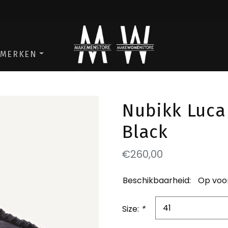
ga naar de men store
ga naar de w
MERKEN
Nubikk Luca
Black
€260,00
Beschikbaarheid:
Op voo
Size:
*