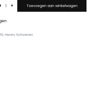
Toevoegen aan winkelwagen
egen
RS
,
Heren
,
Schoenen