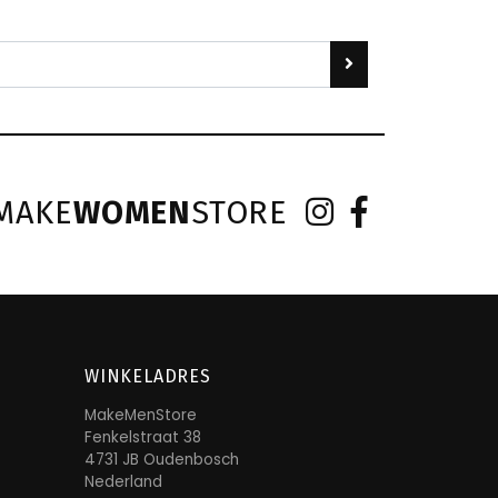
MAKE
WOMEN
STORE
WINKELADRES
MakeMenStore
Fenkelstraat 38
4731 JB Oudenbosch
Nederland