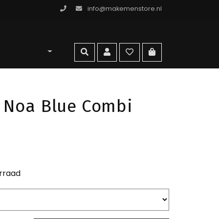
info@makemenstore.nl
omen store
zoeken
account
wishlist
ga naar winkelma
 Noa Blue Combi
rraad