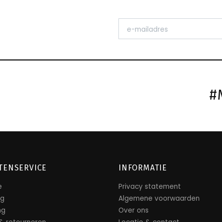
#
TENSERVICE
INFORMATIE
e
Privacy statement
ng
Algemene voorwaarden
ng
Over ons