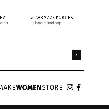
RNA
SPAAR VOOR KORTING
larna
Bij iedere aankoop
MAKE
WOMEN
STORE