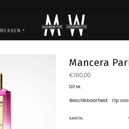
ga naar de men store
ga naar de w
MERKEN
Mancera Pari
€160,00
120 ML
Beschikbaarheid:
Op voo
AANTAL