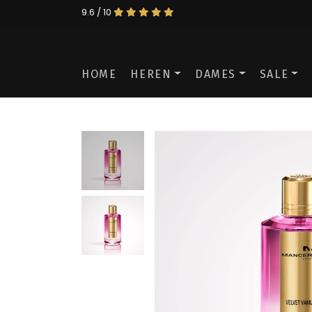
9.6 / 10
HOME
HEREN
DAMES
SALE