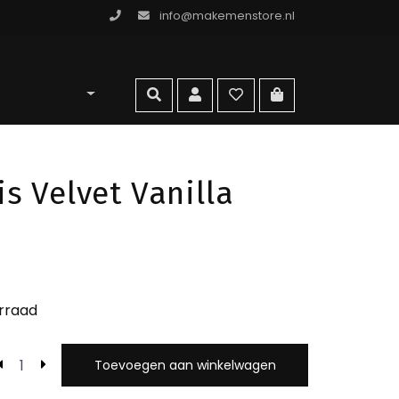
info@makemenstore.nl
omen store
zoeken
account
wishlist
ga naar winkelma
s Velvet Vanilla
rraad
Toevoegen aan winkelwagen