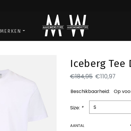
ga naar de men store
ga naar de w
MERKEN
Iceberg Tee 
€184,95
€110,97
Beschikbaarheid:
Op voo
Size:
*
AANTAL