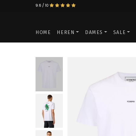
9.6 / 10
HOME
HEREN
DAMES
SALE