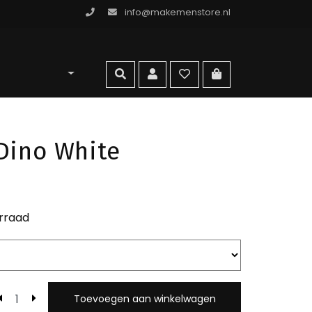
info@makemenstore.nl
omen store
zoeken
account
wishlist
ga naar winkelma
Dino White
rraad
Toevoegen aan winkelwagen