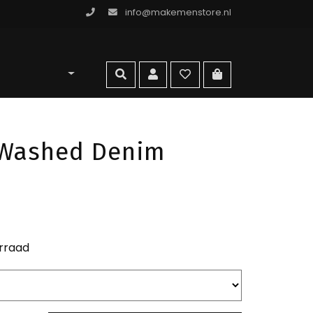
info@makemenstore.nl
omen store
zoeken
account
wishlist
ga naar winkelma
 Washed Denim
rraad