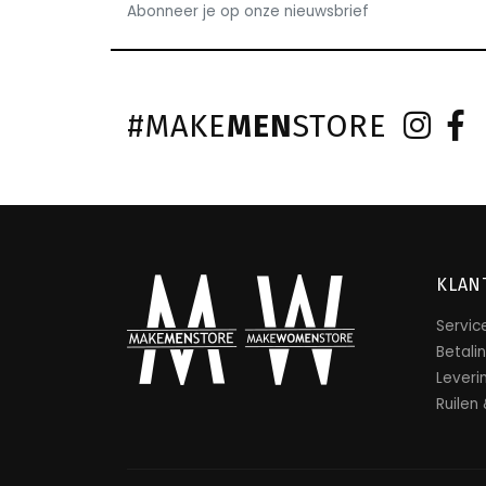
Abonneer je op onze nieuwsbrief
#MAKE
MEN
STORE
KLAN
Servic
Betali
Leveri
Ruilen