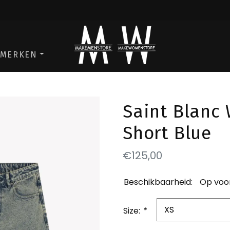
ga naar de men store
ga naar de w
MERKEN
Saint Blanc
Short Blue
€125,00
Beschikbaarheid:
Op voo
Size:
*