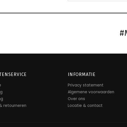
#
TENSERVICE
INFORMATIE
e
Privacy statement
ng
Algemene voorwaarden
ng
Over ons
 & retourneren
Locatie & contact