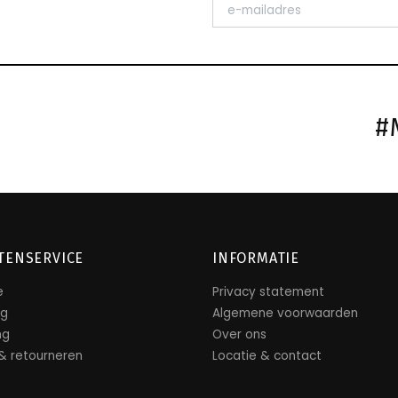
#
TENSERVICE
INFORMATIE
e
Privacy statement
ng
Algemene voorwaarden
ng
Over ons
 & retourneren
Locatie & contact