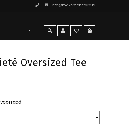
info@makemenstore.nl
omen store
zoeken
account
wishlist
ga naar winkelma
ieté Oversized Tee
 voorraad