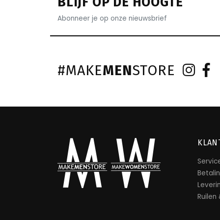
BLIJF OP DE HOOGTE
Abonneer je op onze nieuwsbrief
#MAKE
MEN
STORE
KLAN
Servic
Betali
Leveri
Ruilen