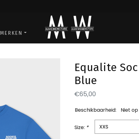
ga naar de men store
ga naar de w
MERKEN
Equalite Soc
Blue
€65,00
Beschikbaarheid:
Niet op
Size:
*