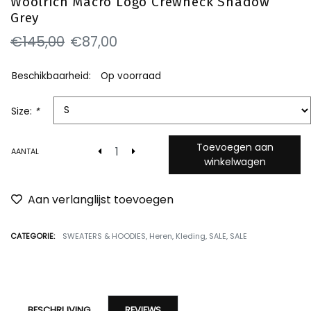
Woolrich Macro Logo Crewneck Shadow
Grey
€145,00
€87,00
Beschikbaarheid:
Op voorraad
Size:
*
Toevoegen aan
AANTAL
winkelwagen
Aan verlanglijst toevoegen
CATEGORIE:
SWEATERS & HOODIES
,
Heren
,
Kleding
,
SALE
,
SALE
BESCHRIJVING
REVIEWS