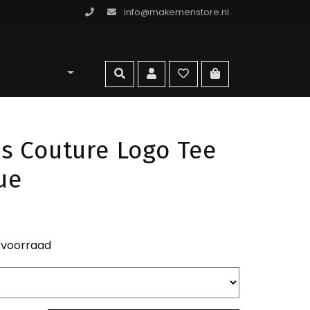
info@makemenstore.nl
omen store
zoeken
account
wishlist
ga naar winkelma
s Couture Logo Tee
ue
 voorraad