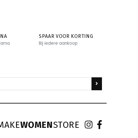
RNA
SPAAR VOOR KORTING
larna
Bij iedere aankoop
MAKE
WOMEN
STORE