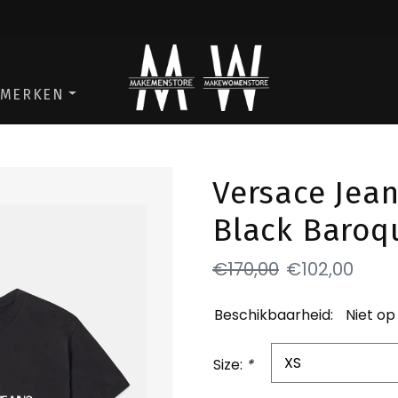
ga naar de men store
ga naar de w
MERKEN
Versace Jean
Black Baroq
€170,00
€102,00
Beschikbaarheid:
Niet op
Size:
*