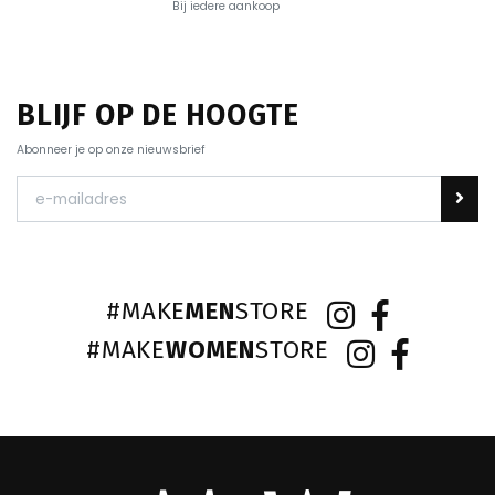
Bij iedere aankoop
BLIJF OP DE HOOGTE
Abonneer je op onze nieuwsbrief
#MAKE
MEN
STORE
#MAKE
WOMEN
STORE