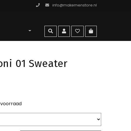
info@makemenstore.nl
omen store
zoeken
account
wishlist
ga naar winkelma
oni 01 Sweater
 voorraad