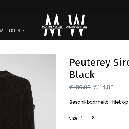
ga naar de men store
ga naar de w
MERKEN
Peuterey Sir
Black
€190,00
€114,00
Beschikbaarheid:
Niet op
Size:
*