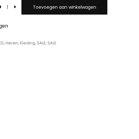
Toevoegen aan winkelwagen
egen
ES
,
Heren
,
Kleding
,
SALE
,
SALE