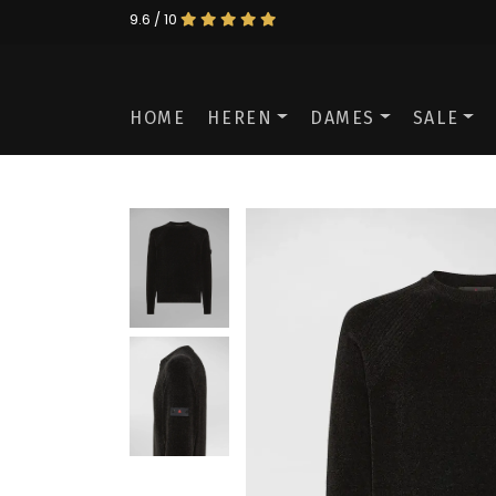
9.6 / 10
HOME
HEREN
DAMES
SALE