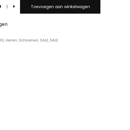
Toevoegen aan winkelwagen
egen
RS
,
Heren
,
Schoenen
,
SALE
,
SALE