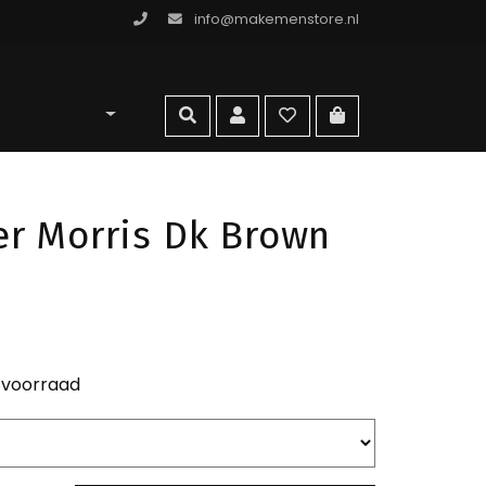
info@makemenstore.nl
omen store
zoeken
account
wishlist
ga naar winkelma
er Morris Dk Brown
 voorraad