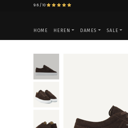
9.6 / 10
HOME
HEREN
DAMES
SALE