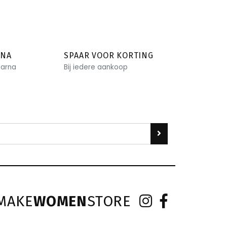
RNA
SPAAR VOOR KORTING
larna
Bij iedere aankoop
MAKE
WOMEN
STORE