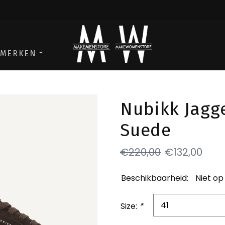
ga naar de men store
ga naar de w
MERKEN
Nubikk Jagg
Suede
€220,00
€132,00
Beschikbaarheid:
Niet op
Size:
*