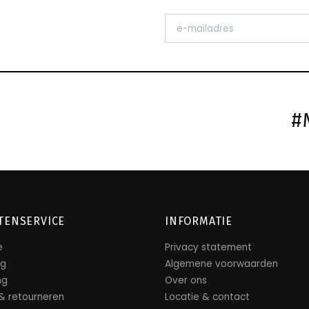
#
TENSERVICE
INFORMATIE
e
Privacy statement
ng
Algemene voorwaarden
ng
Over ons
 & retourneren
Locatie & contact