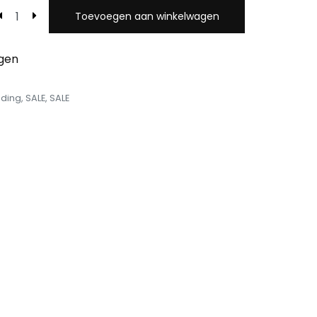
Toevoegen aan winkelwagen
egen
eding
,
SALE
,
SALE