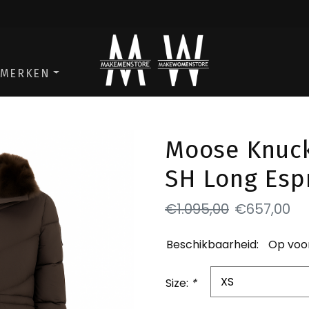
ga naar de men store
ga naar de w
MERKEN
Moose Knuck
SH Long Esp
€1.095,00
€657,00
Beschikbaarheid:
Op voo
Size:
*