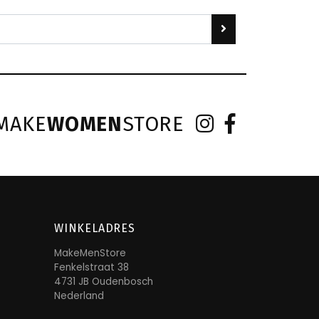
MAKE
WOMEN
STORE
WINKELADRES
MakeMenStore
Fenkelstraat 38
4731 JB Oudenbosch
Nederland