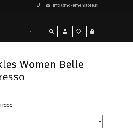
info@makemenstore.nl
omen store
zoeken
account
wishlist
ga naar winkelma
les Women Belle
resso
rraad