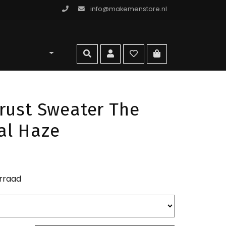
info@makemenstore.nl
omen store
zoeken
account
wishlist
ga naar winkelma
rust Sweater The
al Haze
rraad