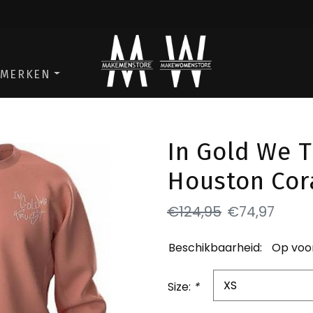
ga naar de men store
ga naar de w
MERKEN
In Gold We T
Houston Cor
€124,95
€74,97
Beschikbaarheid:
Op voo
Size:
*