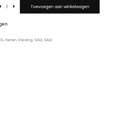
Toevoegen aan winkelwagen
egen
ES
,
Heren
,
Kleding
,
SALE
,
SALE