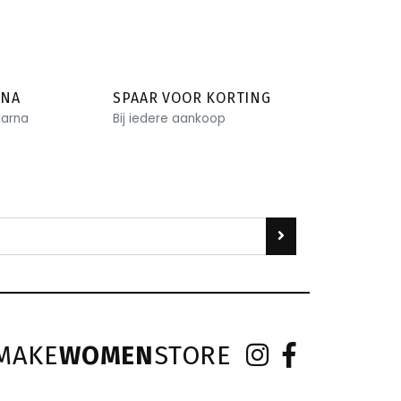
RNA
SPAAR VOOR KORTING
larna
Bij iedere aankoop
MAKE
WOMEN
STORE