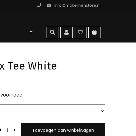
info@makemenstore.nl
omen store
zoeken
account
wishlist
ga naar winkelma
x Tee White
 voorraad
Toevoegen aan winkelwagen