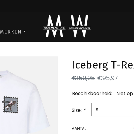
ga naar de men store
ga naar de w
MERKEN
Iceberg T-Re
€159,95
€95,97
Beschikbaarheid:
Niet op
Size:
*
AANTAL