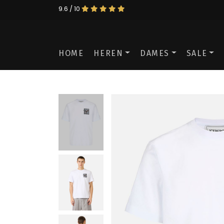
9.6 / 10
HOME
HEREN
DAMES
SALE