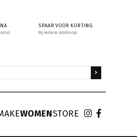
RNA
SPAAR VOOR KORTING
larna
Bij iedere aankoop
MAKE
WOMEN
STORE