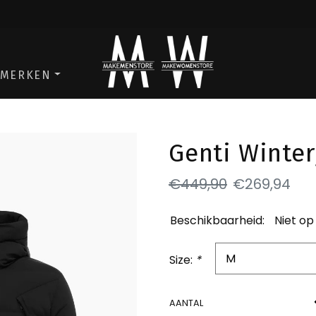
ga naar de men store
ga naar de w
MERKEN
Genti Winter
€449,90
€269,94
Beschikbaarheid:
Niet op
Size:
*
AANTAL