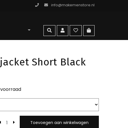
info@makemenstore.nl
omen store
zoeken
account
wishlist
ga naar winkelma
jacket Short Black
 voorraad
Toevoegen aan winkelwagen