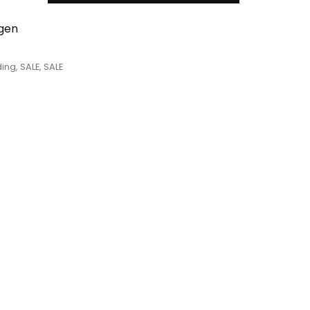
egen
ding
,
SALE
,
SALE