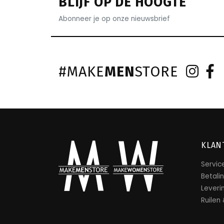
BLIJF OP DE HOOGTE
Abonneer je op onze nieuwsbrief
#MAKE
MEN
STORE
KLAN
Servic
Betali
Leveri
Ruilen