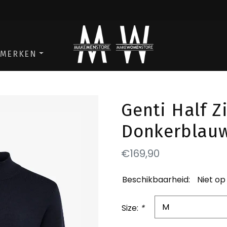
ga naar de men store
ga naar de w
MERKEN
Genti Half Z
Donkerblau
€169,90
Beschikbaarheid:
Niet op
Size:
*