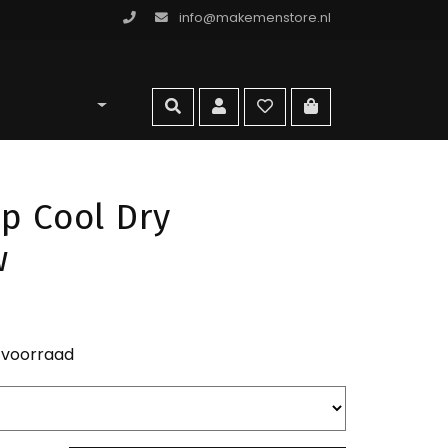
info@makemenstore.nl
omen store
zoeken
account
wishlist
ga naar winkelma
ip Cool Dry
w
 voorraad