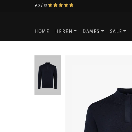
9.6 / 10
HOME
HEREN
DAMES
SALE