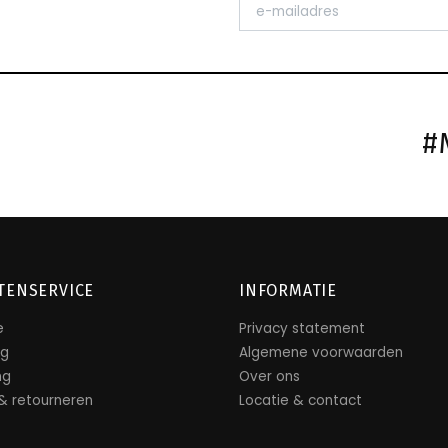
#
TENSERVICE
INFORMATIE
e
Privacy statement
ng
Algemene voorwaarden
ng
Over ons
 & retourneren
Locatie & contact