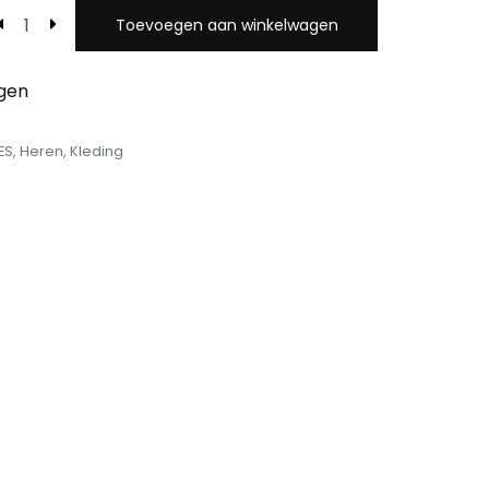
Toevoegen aan winkelwagen
egen
ES
,
Heren
,
Kleding