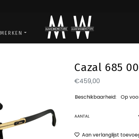
ga naar de men store
ga naar de w
MERKEN
Cazal 685 00
€459,00
Beschikbaarheid:
Op voo
AANTAL
Aan verlanglijst toevo