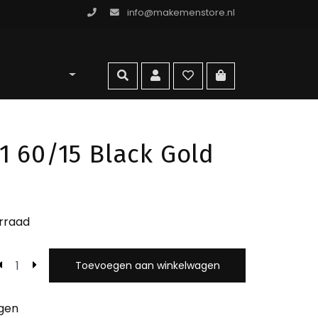
info@makemenstore.nl
omen store
zoeken
account
wishlist
ga naar winkelma
1 60/15 Black Gold
rraad
Toevoegen aan winkelwagen
egen