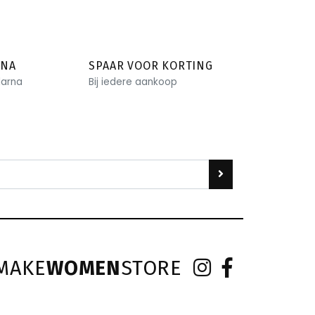
RNA
SPAAR VOOR KORTING
larna
Bij iedere aankoop
MAKE
WOMEN
STORE