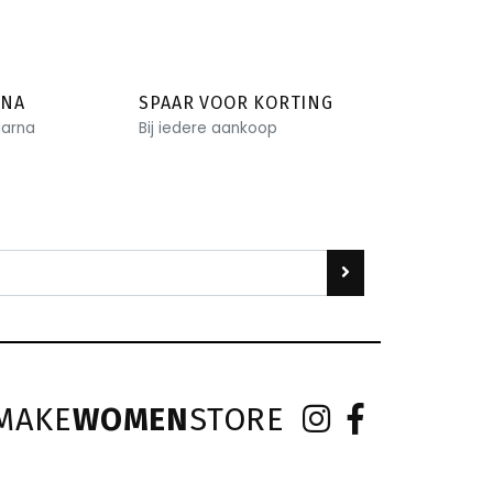
RNA
SPAAR VOOR KORTING
larna
Bij iedere aankoop
MAKE
WOMEN
STORE