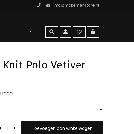
info@makemenstore.nl
omen store
zoeken
account
wishlist
ga naar winkelma
Knit Polo Vetiver
rraad
Toevoegen aan winkelwagen