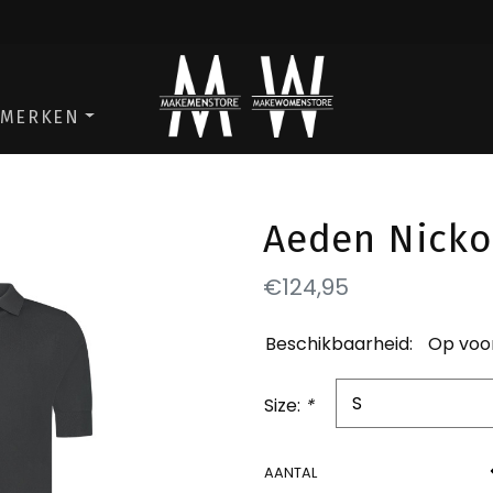
ga naar de men store
ga naar de w
MERKEN
Aeden Nicko 
€124,95
Beschikbaarheid:
Op voo
Size:
*
AANTAL