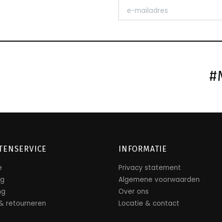
#
TENSERVICE
INFORMATIE
e
Privacy statement
ng
Algemene voorwaarden
ng
Over ons
 & retourneren
Locatie & contact