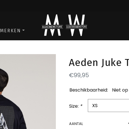
ga naar de men store
ga naar de w
MERKEN
Aeden Juke 
€99,95
Beschikbaarheid:
Niet op
Size:
*
AANTAL