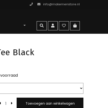
info@makemenstore.nl
omen store
zoeken
account
wishlist
ga naar winkelma
Tee Black
 voorraad
Toevoegen aan winkelwagen