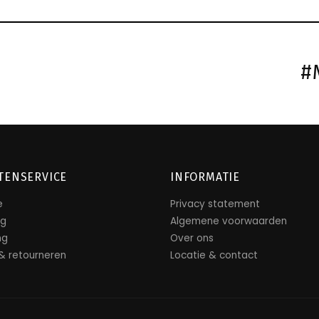
#
TENSERVICE
INFORMATIE
e
Privacy statement
ng
Algemene voorwaarden
ng
Over ons
 & retourneren
Locatie & contact