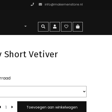
info@makemenstore.nl
omen store
zoeken
account
wishlist
ga naar winkelma
 Short Vetiver
rraad
Toevoegen aan winkelwagen