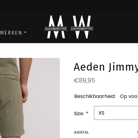
ga naar de men store
ga naar de w
MERKEN
Aeden Jimmy
€89,95
Beschikbaarheid:
Op voo
Size:
*
AANTAL