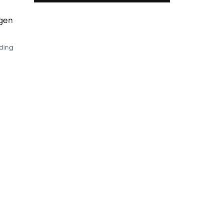
egen
ding