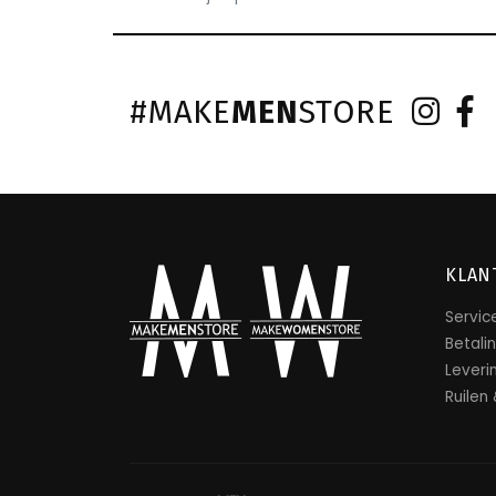
#MAKE
MEN
STORE
KLAN
Servic
Betali
Leveri
Ruilen