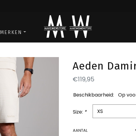
ga naar de men store
ga naar de w
MERKEN
Aeden Damir
€119,95
Beschikbaarheid:
Op voo
Size:
*
AANTAL