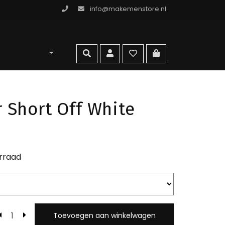
info@makemenstore.nl
omen store
zoeken
account
wishlist
ga naar winkelma
 Short Off White
rraad
Toevoegen aan winkelwagen