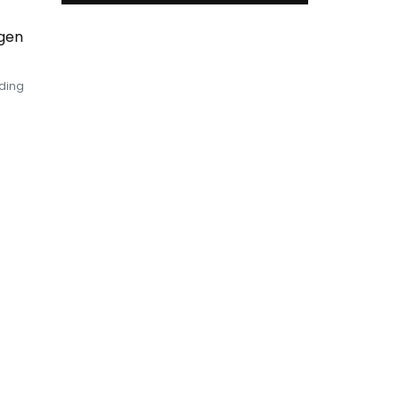
egen
ding