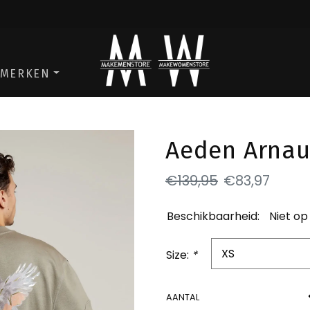
ga naar de men store
ga naar de w
MERKEN
Aeden Arnau
€139,95
€83,97
Beschikbaarheid:
Niet op
Size:
*
AANTAL