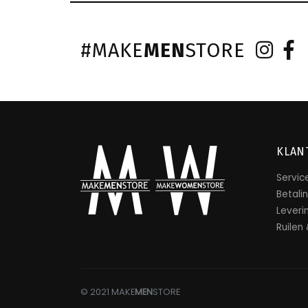
#MAKE
MEN
STORE
KLAN
Servic
Betali
Leveri
Ruilen
© 2021 MAKE
MEN
STORE