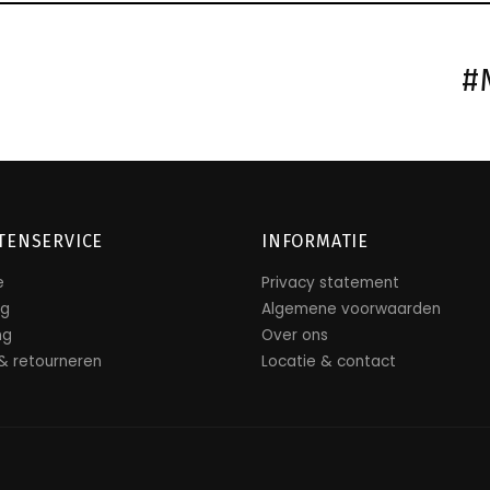
#
TENSERVICE
INFORMATIE
e
Privacy statement
ng
Algemene voorwaarden
ng
Over ons
 & retourneren
Locatie & contact