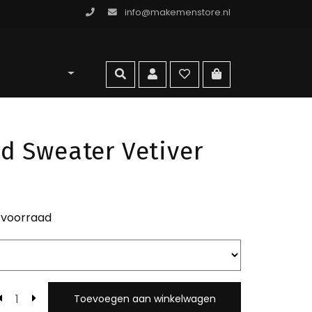
info@makemenstore.nl
omen store
zoeken
account
wishlist
ga naar winkelma
d Sweater Vetiver
 voorraad
Toevoegen aan winkelwagen