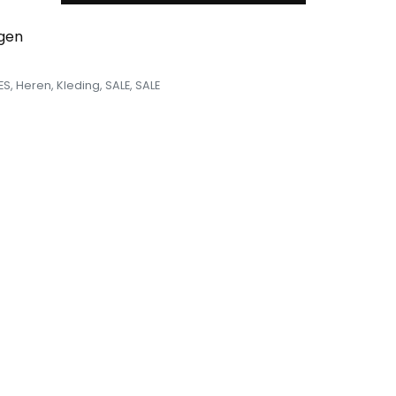
egen
ES
,
Heren
,
Kleding
,
SALE
,
SALE